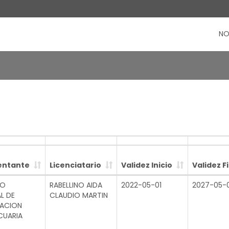
NO
entante
Licenciatario
Validez Inicio
Validez F
TO
RABELLINO AIDA
2022-05-01
2027-05-0
L DE
CLAUDIO MARTIN
GACION
CUARIA