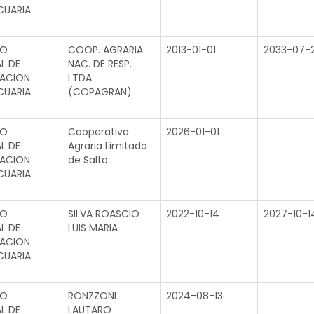
CUARIA
TO
COOP. AGRARIA
2013-01-01
2033-07-
L DE
NAC. DE RESP.
GACION
LTDA.
CUARIA
(COPAGRAN)
TO
Cooperativa
2026-01-01
L DE
Agraria Limitada
GACION
de Salto
CUARIA
TO
SILVA ROASCIO
2022-10-14
2027-10-1
L DE
LUIS MARIA
GACION
CUARIA
TO
RONZZONI
2024-08-13
L DE
LAUTARO