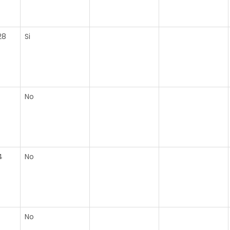
28
Si
No
4
No
No