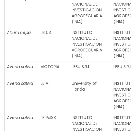
NACIONAL DE
NACIONA
INVESTIGACION
INVESTI
AGROPECUARIA
AGROPE
(INIA)
(INIA)
Allium cepa
LB 03
INSTITUTO
INSTITU
NACIONAL DE
NACIONA
INVESTIGACION
INVESTI
AGROPECUARIA
AGROPE
(INIA)
(INIA)
Avena sativa
VICTORIA
LEBU S.R.L.
LEBU S.R.L
Avena sativa
LE A 1
University of
INSTITU
Florida
NACIONA
INVESTI
AGROPE
(INIA)
Avena sativa
LE Px133
INSTITUTO
INSTITU
NACIONAL DE
NACIONA
INVESTIGACION
INVESTI