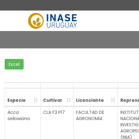
Excel
Especie
Cultivar
Licenciante
Repres
Acca
CLA F3 P17
FACULTAD DE
INSTITU
sellowiana
AGRONOMIA
NACIONA
INVESTI
AGROPE
(INIA)