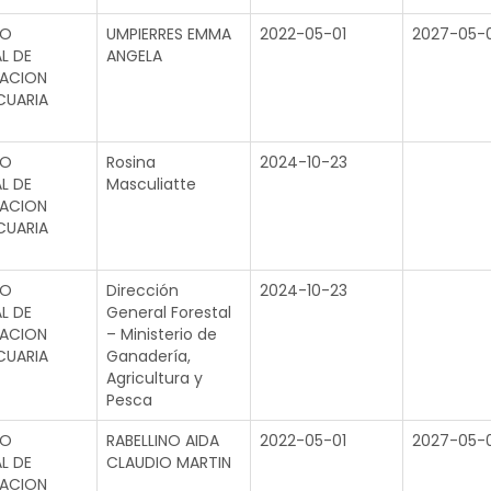
TO
UMPIERRES EMMA
2022-05-01
2027-05-0
L DE
ANGELA
GACION
CUARIA
TO
Rosina
2024-10-23
L DE
Masculiatte
GACION
CUARIA
TO
Dirección
2024-10-23
L DE
General Forestal
GACION
– Ministerio de
CUARIA
Ganadería,
Agricultura y
Pesca
TO
RABELLINO AIDA
2022-05-01
2027-05-0
L DE
CLAUDIO MARTIN
GACION