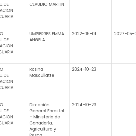
L DE
CLAUDIO MARTIN
GACION
CUARIA
TO
UMPIERRES EMMA
2022-05-01
2027-05-0
L DE
ANGELA
GACION
CUARIA
TO
Rosina
2024-10-23
L DE
Masculiatte
GACION
CUARIA
TO
Dirección
2024-10-23
L DE
General Forestal
GACION
– Ministerio de
CUARIA
Ganadería,
Agricultura y
Pesca