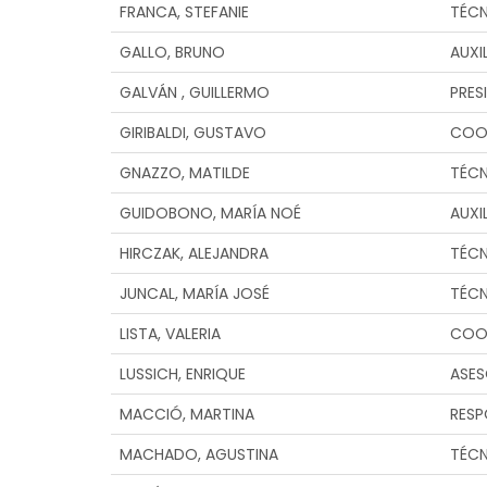
FRANCA, STEFANIE
TÉC
GALLO, BRUNO
AUXI
GALVÁN , GUILLERMO
PRES
GIRIBALDI, GUSTAVO
COO
GNAZZO, MATILDE
TÉC
GUIDOBONO, MARÍA NOÉ
AUXI
HIRCZAK, ALEJANDRA
TÉC
JUNCAL, MARÍA JOSÉ
TÉC
LISTA, VALERIA
COO
LUSSICH, ENRIQUE
ASES
MACCIÓ, MARTINA
RESP
MACHADO, AGUSTINA
TÉC