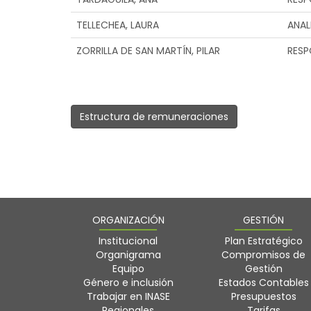
TELLECHEA, LAURA
ANAL
ZORRILLA DE SAN MARTÍN, PILAR
RESP
Estructura de remuneraciones
ORGANIZACIÓN
GESTIÓN
Institucional
Plan Estratégico
Organigrama
Compromisos de
Equipo
Gestión
Género e inclusión
Estados Contables
Trabajar en INASE
Presupuestos
Regionales
Tarifas