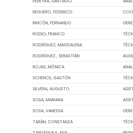
PEREYRA, SANTIAGO
ANAL
REGUERO, FEDERICO
COO
RINCÓN, FERNANDO
GERE
RODIO, FRANCO
TÉC
RODRÍGUEZ, MAGDALENA
TÉC
RODRÍGUEZ , SEBASTIÁN
AUXI
ROJAS, MÓNICA
ANAL
SCHENCK, GASTÓN
TÉC
SILVERA, AUGUSTO
ASIS
SOSA, MARIANA
ASIS
SOSA, VANESSA
GERE
TARÁN, CONSTANZA
TÉC
TARDÁGUILA, ANA
RESP