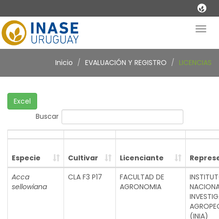
Togg
navig
Inicio
EVALUACIÓN Y REGISTRO
LICENCIAS
Excel
Buscar
Especie
Cultivar
Licenciante
Repres
Acca
CLA F3 P17
FACULTAD DE
INSTITU
sellowiana
AGRONOMIA
NACIONA
INVESTI
AGROPE
(INIA)