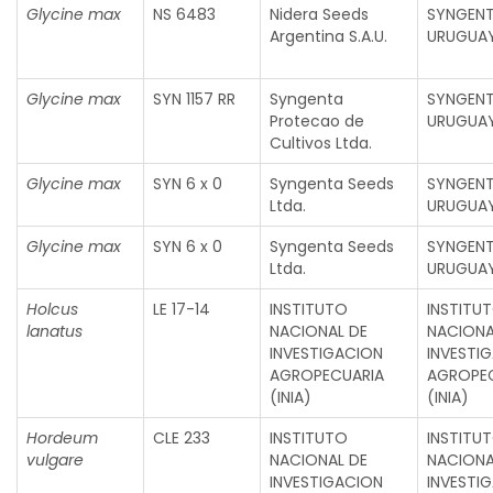
Glycine max
NS 6483
Nidera Seeds
SYNGEN
Argentina S.A.U.
URUGUAY
Glycine max
SYN 1157 RR
Syngenta
SYNGEN
Protecao de
URUGUAY
Cultivos Ltda.
Glycine max
SYN 6 x 0
Syngenta Seeds
SYNGEN
Ltda.
URUGUAY
Glycine max
SYN 6 x 0
Syngenta Seeds
SYNGEN
Ltda.
URUGUAY
Holcus
LE 17-14
INSTITUTO
INSTITU
lanatus
NACIONAL DE
NACIONA
INVESTIGACION
INVESTI
AGROPECUARIA
AGROPE
(INIA)
(INIA)
Hordeum
CLE 233
INSTITUTO
INSTITU
vulgare
NACIONAL DE
NACIONA
INVESTIGACION
INVESTI