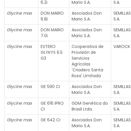
6.2i
Mario S.A.
S.A.
Glycine max
DON MARIO
Asociados Don
SEMILLA
6.8i
Mario S.A.
S.A.
Glycine max
DON MARIO
Asociados Don
SEMILLA
7.0i
Mario S.A.
S.A.
Glycine max
ESTERO
Cooperativa de
VAROCK 
GLYKYS 6.5
Provisión de
G3
Servicios
Agrícolas
'Criadero Santa
Rosa' Limitada
Glycine max
GE 590 CI
Asociados Don
SEMILLA
Mario S.A.
S.A.
Glycine max
GE 616 IPRO
GDM Genética do
SEMILLA
CI
Brasil Ltda.
S.A.
Glycine max
GE 642 CI
Asociados Don
SEMILLA
Mario S.A.
S.A.