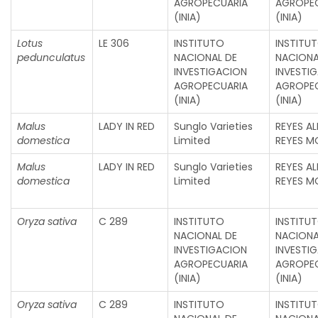
AGROPECUARIA
AGROPE
(INIA)
(INIA)
Lotus
LE 306
INSTITUTO
INSTITU
pedunculatus
NACIONAL DE
NACIONA
INVESTIGACION
INVESTI
AGROPECUARIA
AGROPE
(INIA)
(INIA)
Malus
LADY IN RED
Sunglo Varieties
REYES A
domestica
Limited
REYES M
Malus
LADY IN RED
Sunglo Varieties
REYES A
domestica
Limited
REYES M
Oryza sativa
C 289
INSTITUTO
INSTITU
NACIONAL DE
NACIONA
INVESTIGACION
INVESTI
AGROPECUARIA
AGROPE
(INIA)
(INIA)
Oryza sativa
C 289
INSTITUTO
INSTITU