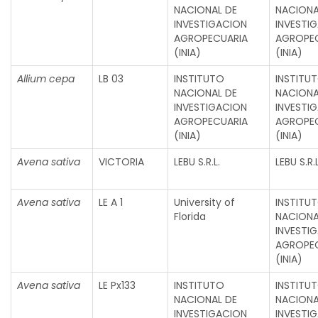
NACIONAL DE
NACIONA
INVESTIGACION
INVESTI
AGROPECUARIA
AGROPE
(INIA)
(INIA)
Allium cepa
LB 03
INSTITUTO
INSTITU
NACIONAL DE
NACIONA
INVESTIGACION
INVESTI
AGROPECUARIA
AGROPE
(INIA)
(INIA)
Avena sativa
VICTORIA
LEBU S.R.L.
LEBU S.R.L
Avena sativa
LE A 1
University of
INSTITU
Florida
NACIONA
INVESTI
AGROPE
(INIA)
Avena sativa
LE Px133
INSTITUTO
INSTITU
NACIONAL DE
NACIONA
INVESTIGACION
INVESTI