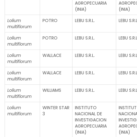
AGROPECUARIA
AGROPE
(INIA)
(INIA)
Lolium
POTRO
LEBU S.R.L.
LEBU S.R.L
multiflorum
Lolium
POTRO
LEBU S.R.L.
LEBU S.R.L
multiflorum
Lolium
WALLACE
LEBU S.R.L.
LEBU S.R.L
multiflorum
Lolium
WALLACE
LEBU S.R.L.
LEBU S.R.L
multiflorum
Lolium
WILLIAMS
LEBU S.R.L.
LEBU S.R.L
multiflorum
Lolium
WINTER STAR
INSTITUTO
INSTITU
multiflorum
3
NACIONAL DE
NACIONA
INVESTIGACION
INVESTI
AGROPECUARIA
AGROPE
(INIA)
(INIA)