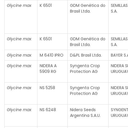
Glycine max
K 6501
GDM Genética do
SEMILLA
Brasil Ltda.
S.A.
Glycine max
K 6501
GDM Genética do
SEMILLA
Brasil Ltda.
S.A.
Glycine max
M 6410 IPRO
D&PL Brasil Ltda.
BAYER S.
Glycine max
NIDERA A
Syngenta Crop
NIDERA S
5909 RG
Protection AG
URUGUAY
Glycine max
NS 5258
Syngenta Crop
NIDERA S
Protection AG
URUGUAY
Glycine max
NS 6248
Nidera Seeds
SYNGEN
Argentina S.A.U.
URUGUAY