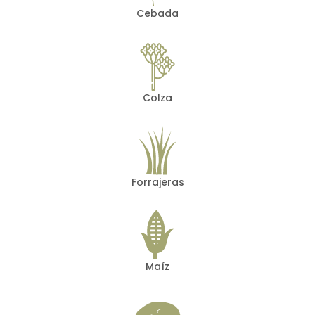
Cebada
Colza
Forrajeras
Maíz