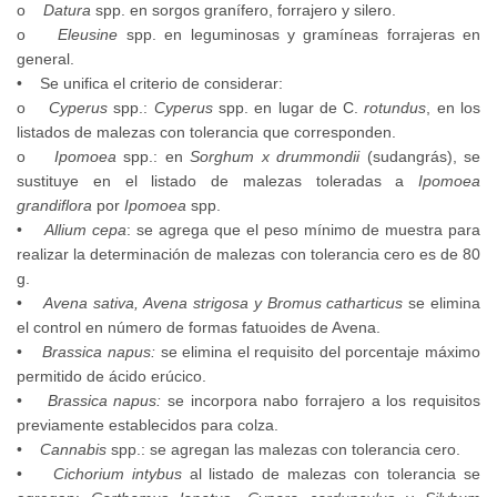
o
Datura
spp. en sorgos granífero, forrajero y silero.
o
Eleusine
spp. en leguminosas y gramíneas forrajeras en
general.
• Se unifica el criterio de considerar:
o
Cyperus
spp.:
Cyperus
spp. en lugar de C.
rotundus
, en los
listados de malezas con tolerancia que corresponden.
o
Ipomoea
spp.: en
Sorghum x drummondii
(sudangrás), se
sustituye en el listado de malezas toleradas a
Ipomoea
grandiflora
por
Ipomoea
spp.
•
Allium cepa
: se agrega que el peso mínimo de muestra para
realizar la determinación de malezas con tolerancia cero es de 80
g.
•
Avena sativa, Avena strigosa y Bromus catharticus
se elimina
el control en número de formas fatuoides de Avena.
•
Brassica napus:
se elimina el requisito del porcentaje máximo
permitido de ácido erúcico.
•
Brassica napus:
se incorpora nabo forrajero a los requisitos
previamente establecidos para colza.
•
Cannabis
spp.: se agregan las malezas con tolerancia cero.
•
Cichorium intybus
al listado de malezas con tolerancia se