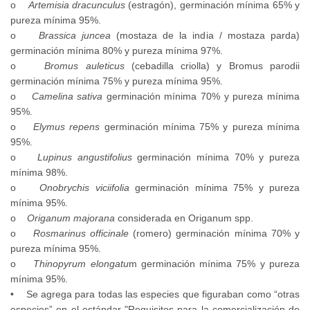
o
Artemisia dracunculus
(estragón), germinación mínima 65% y
pureza mínima 95%.
o
Brassica juncea
(mostaza de la india / mostaza parda)
germinación mínima 80% y pureza mínima 97%.
o
Bromus auleticus
(cebadilla criolla) y Bromus parodii
germinación mínima 75% y pureza mínima 95%.
o
Camelina sativa
germinación mínima 70% y pureza mínima
95%.
o
Elymus repens
germinación mínima 75% y pureza mínima
95%.
o
Lupinus angustifolius
germinación mínima 70% y pureza
mínima 98%.
o
Onobrychis viciifolia
germinación mínima 75% y pureza
mínima 95%.
o
Origanum majorana
considerada en Origanum spp.
o
Rosmarinus officinale
(romero) germinación mínima 70% y
pureza mínima 95%.
o
Thinopyrum elongatu
m germinación mínima 75% y pureza
mínima 95%.
• Se agrega para todas las especies que figuraban como “otras
especies” en el estándar "Requisitos para la comercialización de