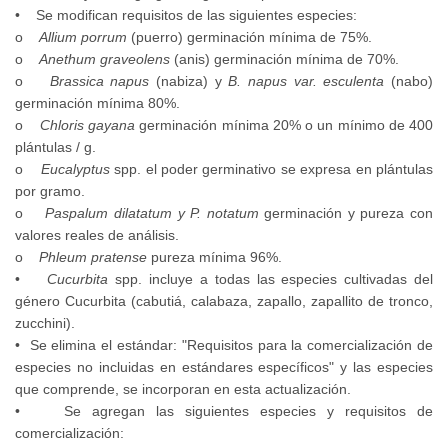
• Se modifican requisitos de las siguientes especies:
o
Allium porrum
(puerro) germinación mínima de 75%.
o
Anethum graveolens
(anis) germinación mínima de 70%.
o
Brassica napus
(nabiza) y
B. napus var. esculenta
(nabo)
germinación mínima 80%.
o
Chloris gayana
germinación mínima 20% o un mínimo de 400
plántulas / g.
o
Eucalyptus
spp. el poder germinativo se expresa en plántulas
por gramo.
o
Paspalum dilatatum y P. notatum
germinación y pureza con
valores reales de análisis.
o
Phleum pratense
pureza mínima 96%.
•
Cucurbita
spp. incluye a todas las especies cultivadas del
género Cucurbita (cabutiá, calabaza, zapallo, zapallito de tronco,
zucchini).
• Se elimina el estándar: "Requisitos para la comercialización de
especies no incluidas en estándares específicos" y las especies
que comprende, se incorporan en esta actualización.
• Se agregan las siguientes especies y requisitos de
comercialización: