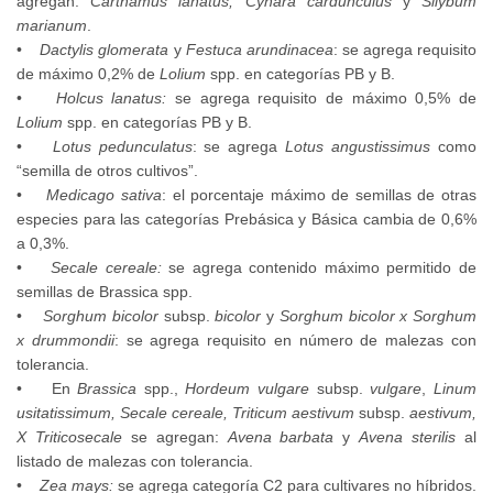
agregan:
Carthamus lanatus, Cynara cardunculus
y
Silybum
marianum
.
•
Dactylis glomerata
y
Festuca arundinacea
: se agrega requisito
de máximo 0,2% de
Lolium
spp. en categorías PB y B.
•
Holcus lanatus:
se agrega requisito de máximo 0,5% de
Lolium
spp. en categorías PB y B.
•
Lotus pedunculatus
: se agrega
Lotus angustissimus
como
“semilla de otros cultivos”.
•
Medicago sativa
: el porcentaje máximo de semillas de otras
especies para las categorías Prebásica y Básica cambia de 0,6%
a 0,3%.
•
Secale cereale:
se agrega contenido máximo permitido de
semillas de Brassica spp.
•
Sorghum bicolor
subsp.
bicolor
y
Sorghum bicolor x Sorghum
x drummondii
: se agrega requisito en número de malezas con
tolerancia.
• En
Brassica
spp.,
Hordeum vulgare
subsp.
vulgare
,
Linum
usitatissimum, Secale cereale, Triticum aestivum
subsp.
aestivum,
X Triticosecale
se agregan:
Avena barbata
y
Avena sterilis
al
listado de malezas con tolerancia.
•
Zea mays:
se agrega categoría C2 para cultivares no híbridos.